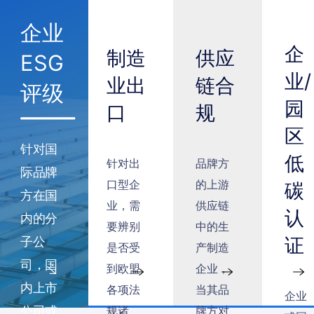
企业
企
制造
供应
ESG
业/
业出
链合
评级
园
口
规
区
针对国
低
针对出
品牌方
际品牌
口型企
的上游
碳
方在国
业，需
供应链
认
内的分
要辨别
中的生
证
子公
是否受
产制造
司，国
到欧盟
企业，
内上市
各项法
当其品
企业
公司或
规诸
牌方对