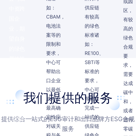
或园
如：
供应链
中资跨
区，
CBAM，
有较高
国企
有较
电池法
的绿色
业，期
高的
案等的
标准诸
绿色
望自身
限制和
如：
合规
的绿色
要求，
RE100、
要
属性符
中心可
SBTi等
求，
合国际
帮助出
标准的
需要
ESG标
口企业
要求，
达成
准要
以最低
中心可
碳中
我们提供的服务
素，以
成本及
帮助其
和，
最高确
完成一
更高
或者
定性应
站式的
提供综合一站式的ESG审计和出口品牌方ESG合规
ESG评
进行
对碳关
供应链
服务
级结
零碳
税与各
绿色合