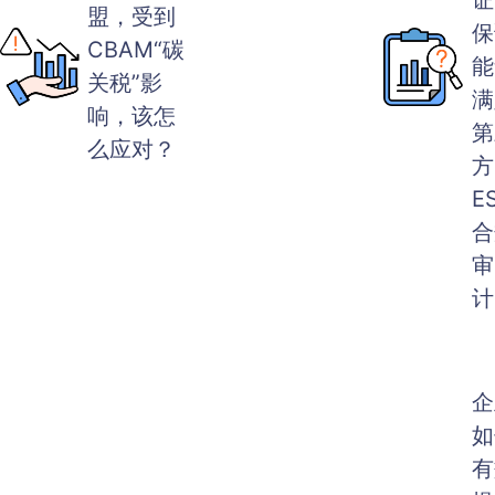
证
盟，受到
保
CBAM“碳
能
关税”影
满
响，该怎
第
么应对？
方
E
合
审
计
企
如
有