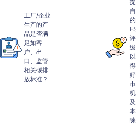
提
自
工厂/企业
的
生产的产
E
品是否满
评
足如客
级
户、出
以
口、监管
得
相关碳排
好
放标准？
市
机
及
本
睐