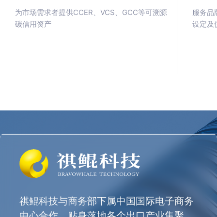
为市场需求者提供CCER、VCS、GCC等可溯源
服务品
碳信用资产
设定及
祺鲲科技与商务部下属中国国际电子商务
中心合作，贴身落地各个出口产业集聚