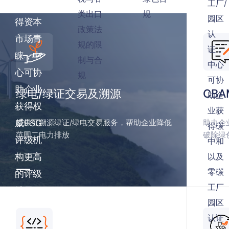
工厂/
果，获
类出口
规
园区
得资本
政策法
认
市场青
规的限
证，
睐，中
制与合
中心
心可协
规
可协
助企业
绿电/绿证交易及溯源
CBA
助企
获得权
业获
威ESG
提供可溯源绿证/绿电交易服务，帮助企业降低
助力企
得碳
范围二电力排放
破除绿
评级机
中和
构更高
以及
零碳
的评级
工厂
结果。
园区
认证