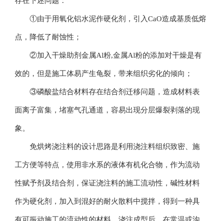
存在下述问题：
①由于用氧化铝水泥作硬化剂，引入CaO造成基质低熔
点，降低了耐蚀性；
②加入干燥助剂金属Al粉,金属Al粉的添加对干燥是有
效的，但是施工体易产生龟裂，带来组织劣化的倾向；
③磷酸盐结合材料存在结合剂迁移问题，造成材料表
面离子富集，堵塞气孔通道，容易出现分层爆裂剥落的现
象。
免烘烤浇注料的设计思路是利用浇注料组织致密、施
工方便等特点，使用非水系的液体有机化合物，作为流动
性赋予剂及结合剂，保证浇注料的施工流动性，碱性材料
作为硬化剂，加入到混好的耐火散料中搅拌，得到一种具
有可振动施工的流动性的材料，浇注成型后，在常温或沟