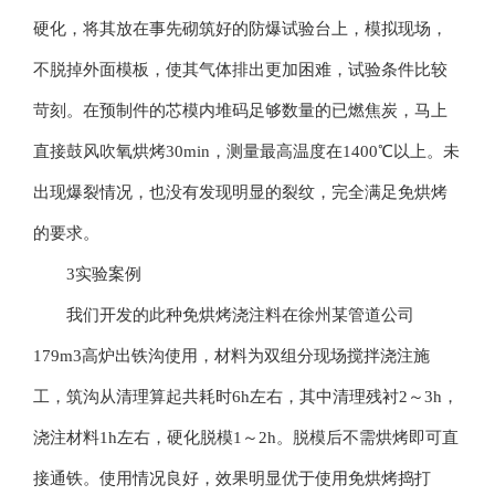
硬化，将其放在事先砌筑好的防爆试验台上，模拟现场，
不脱掉外面模板，使其气体排出更加困难，试验条件比较
苛刻。在预制件的芯模内堆码足够数量的已燃焦炭，马上
直接鼓风吹氧烘烤30min，测量最高温度在1400℃以上。未
出现爆裂情况，也没有发现明显的裂纹，完全满足免烘烤
的要求。
3实验案例
我们开发的此种免烘烤浇注料在徐州某管道公司
179m3高炉出铁沟使用，材料为双组分现场搅拌浇注施
工，筑沟从清理算起共耗时6h左右，其中清理残衬2～3h，
浇注材料1h左右，硬化脱模1～2h。脱模后不需烘烤即可直
接通铁。使用情况良好，效果明显优于使用免烘烤捣打